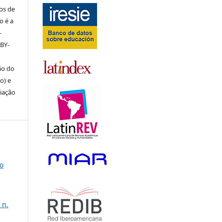
os de
o é a
-
 BY-
ão do
o) e
riação
o
 n.