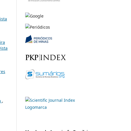
ista
ira
ista
res
a
,