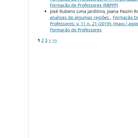
Formação de Professores (RBPFP)
José Rubens Lima Jardilino, Joana Paulin
analises de algumas regiões
,
Formação Do
Professores: v. 11 n. 21 (2019): (maio / a
Formação de Professores
1
2
3
>
>>