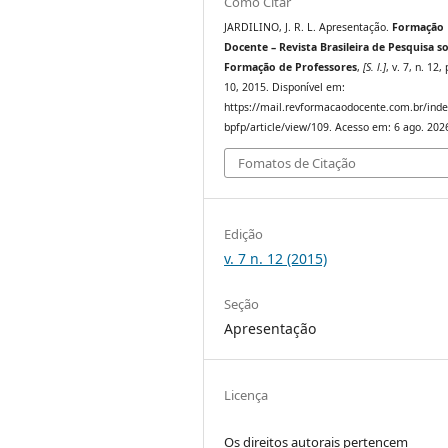
Como Citar
JARDILINO, J. R. L. Apresentação.
Formação
Docente – Revista Brasileira de Pesquisa s
Formação de Professores
,
[S. l.]
, v. 7, n. 12,
10, 2015. Disponível em:
https://mail.revformacaodocente.com.br/inde
bpfp/article/view/109. Acesso em: 6 ago. 202
Fomatos de Citação
Edição
v. 7 n. 12 (2015)
Seção
Apresentação
Licença
Os direitos autorais pertencem