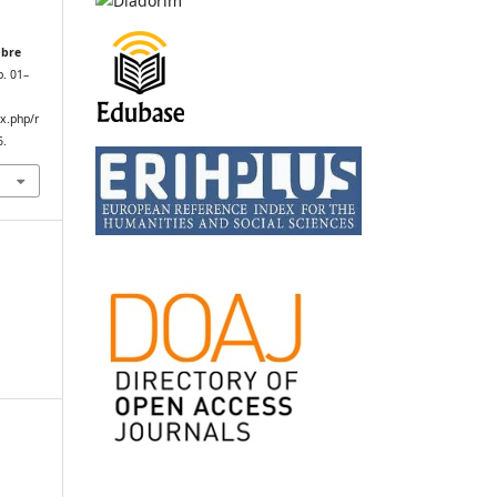
obre
 p. 01–
x.php/r
6.