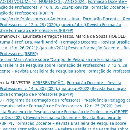
ÃO DO VOLUME 16, NÚMERO 35, ANO 2024
,
Formação Docente –
ção de Professores: v. 16 n. 35 (2024): Revista Formação Docente –
ação de Professores (RBPFP)
ormação de Professores na América Latina
,
Formação Docente – Rev
ofessores: v. 12 n. 23 (2020): (janeiro/abril) Revista Formação
sobre Formação de Professores (RBPFP)
 Romanowski, Laurizete Ferragut Passos, Marcia de Souza HOBOLD,
tuma á Prof. Dra. Marli André
,
Formação Docente – Revista Brasile
 v. 13 n. 26 (2021): (jan-abr/2021) Revista Formação Docente – Rev
Professores (RBPFP)
te com Marli André sobre “Campo de Pesquisa na Formação de
Brasileira de Pesquisa sobre Formação de Professores: v. 13 n. 28
ocente – Revista Brasileira de Pesquisa sobre Formação de Professo
ecida SILVESTRE,
APRESENTAÇÃO
,
Formação Docente – Revista
rofessores: v. 14 n. 30 (2022): (maio-ago/2022) Revista Formação
sobre Formação de Professores (RBPFP)
- Programa de Formação de Professores - “Residência Pedagógic
esquisa sobre Formação de Professores: v. 12 n. 25 (2020): (set-
sta Brasileira de Pesquisa sobre Formação de Professores (RBPFP)
(Jan-Dez-2025): Revista Formação Docente – Revista Brasileira de
(RBPFP)
,
Formação Docente – Revista Brasileira de Pesquisa sobre
): Revista Formação Docente – Revista Brasileira de Pesquisa sobre