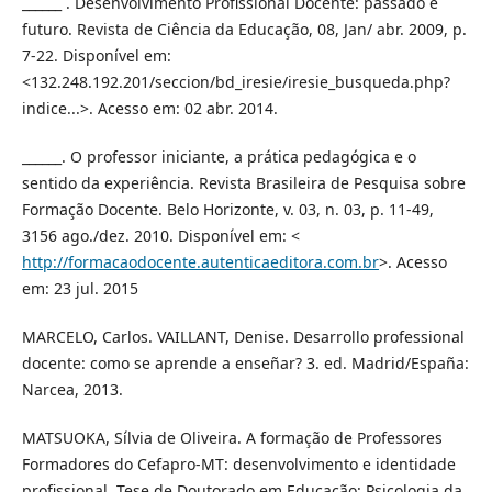
______ . Desenvolvimento Profissional Docente: passado e
futuro. Revista de Ciência da Educação, 08, Jan/ abr. 2009, p.
7-22. Disponível em:
<132.248.192.201/seccion/bd_iresie/iresie_busqueda.php?
indice...>. Acesso em: 02 abr. 2014.
______. O professor iniciante, a prática pedagógica e o
sentido da experiência. Revista Brasileira de Pesquisa sobre
Formação Docente. Belo Horizonte, v. 03, n. 03, p. 11-49,
3156 ago./dez. 2010. Disponível em: <
http://formacaodocente.autenticaeditora.com.br
>. Acesso
em: 23 jul. 2015
MARCELO, Carlos. VAILLANT, Denise. Desarrollo professional
docente: como se aprende a enseñar? 3. ed. Madrid/España:
Narcea, 2013.
MATSUOKA, Sílvia de Oliveira. A formação de Professores
Formadores do Cefapro-MT: desenvolvimento e identidade
profissional. Tese de Doutorado em Educação: Psicologia da