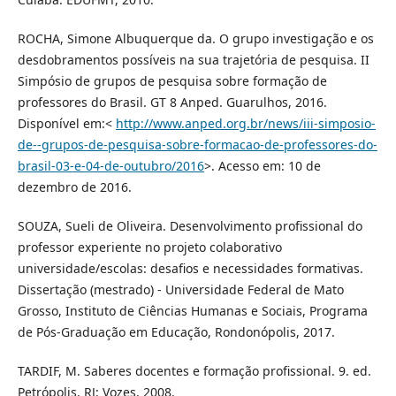
ROCHA, Simone Albuquerque da. O grupo investigação e os
desdobramentos possíveis na sua trajetória de pesquisa. II
Simpósio de grupos de pesquisa sobre formação de
professores do Brasil. GT 8 Anped. Guarulhos, 2016.
Disponível em:<
http://www.anped.org.br/news/iii-simposio-
de--grupos-de-pesquisa-sobre-formacao-de-professores-do-
brasil-03-e-04-de-outubro/2016
>. Acesso em: 10 de
dezembro de 2016.
SOUZA, Sueli de Oliveira. Desenvolvimento profissional do
professor experiente no projeto colaborativo
universidade/escolas: desafios e necessidades formativas.
Dissertação (mestrado) - Universidade Federal de Mato
Grosso, Instituto de Ciências Humanas e Sociais, Programa
de Pós-Graduação em Educação, Rondonópolis, 2017.
TARDIF, M. Saberes docentes e formação profissional. 9. ed.
Petrópolis, RJ: Vozes, 2008.