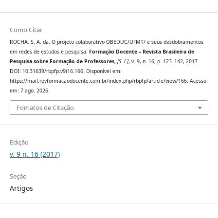
Como Citar
ROCHA, S. A. da. O projeto colaborativo OBEDUC/UFMT/ e seus desdobramentos
em redes de estudos e pesquisa.
Formação Docente – Revista Brasileira de
Pesquisa sobre Formação de Professores
,
[S. l.]
, v. 9, n. 16, p. 123–142, 2017.
DOI: 10.31639/rbpfp.v9i16.166. Disponível em:
https://mail.revformacaodocente.com.br/index.php/rbpfp/article/view/166. Acesso
em: 7 ago. 2026.
Fomatos de Citação
Edição
v. 9 n. 16 (2017)
Seção
Artigos