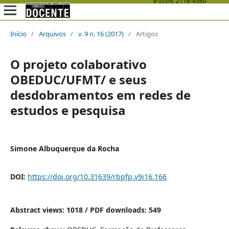
Início
/
Arquivos
/
v. 9 n. 16 (2017)
/
Artigos
O projeto colaborativo
OBEDUC/UFMT/ e seus
desdobramentos em redes de
estudos e pesquisa
Simone Albuquerque da Rocha
DOI:
https://doi.org/10.31639/rbpfp.v9i16.166
Abstract views: 1018 /
PDF downloads: 549