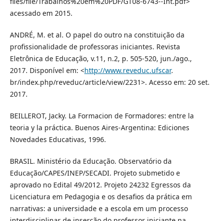
files/file/Trabalhos%20em%20PDF/GT08-6743--Int.pdf>
acessado em 2015.
ANDRÉ, M. et al. O papel do outro na constituição da
profissionalidade de professoras iniciantes. Revista
Eletrônica de Educação, v.11, n.2, p. 505-520, jun./ago.,
2017. Disponível em: <
http://www.reveduc.ufscar
.
br/index.php/reveduc/article/view/2231>. Acesso em: 20 set.
2017.
BEILLEROT, Jacky. La Formacion de Formadores: entre la
teoria y la práctica. Buenos Aires-Argentina: Ediciones
Novedades Educativas, 1996.
BRASIL. Ministério da Educação. Observatório da
Educação/CAPES/INEP/SECADI. Projeto submetido e
aprovado no Edital 49/2012. Projeto 24232 Egressos da
Licenciatura em Pedagogia e os desafios da prática em
narrativas: a universidade e a escola em um processo
interdisciplinar de inserção do professor iniciante na